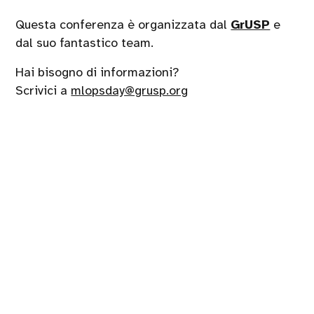
Questa conferenza è organizzata dal
GrUSP
e
dal suo fantastico team.
Hai bisogno di informazioni?
Scrivici a
mlopsday@grusp.org
Hotel Savoia Regency
Via del Pilastro 2, Bologna
Seguici su
Handcrafted by
PaperPlane
- powered by
WordPress
.