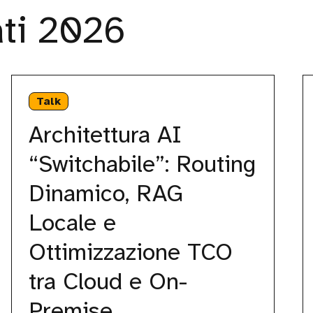
ati 2026
Architettura
B
AI
di
Talk
“Switchabile”:
L
Routing
u
Architettura AI
Dinamico,
a
RAG
d
“Switchabile”: Routing
Locale
dr
e
al
Dinamico, RAG
Ottimizzazione
s
TCO
de
Locale e
tra
mo
Cloud
p
Ottimizzazione TCO
e
d
On-
o
tra Cloud e On-
Premise
p
Premise