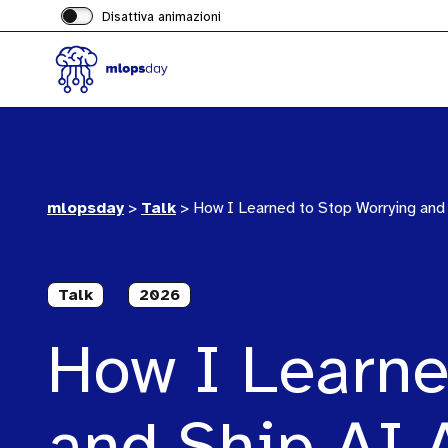
Disattiva animazioni
mlopsday
>
Talk
>
How I Learned to Stop Worrying and
Talk
2026
How I Learne
and Ship AI 