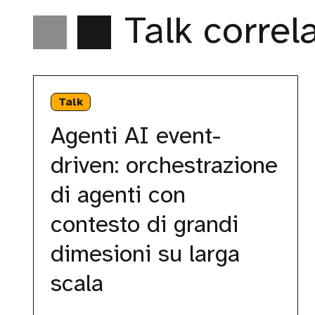
Talk correl
Agenti
AI
Talk
event-
driven:
Agenti AI event-
orchestrazione
di
driven: orchestrazione
agenti
con
di agenti con
contesto
di
contesto di grandi
grandi
dimesioni
dimesioni su larga
su
larga
scala
scala