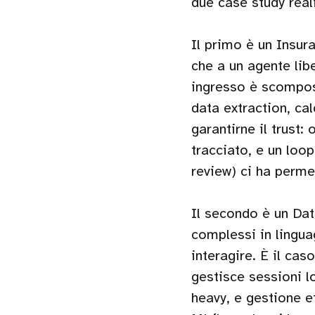
due case study real
Il primo è un Insur
che a un agente lib
ingresso è scompost
data extraction, cal
garantirne il trust:
tracciato, e un loo
review) ci ha perme
Il secondo è un Dat
complessi in lingua
interagire. È il cas
gestisce sessioni l
heavy, e gestione e