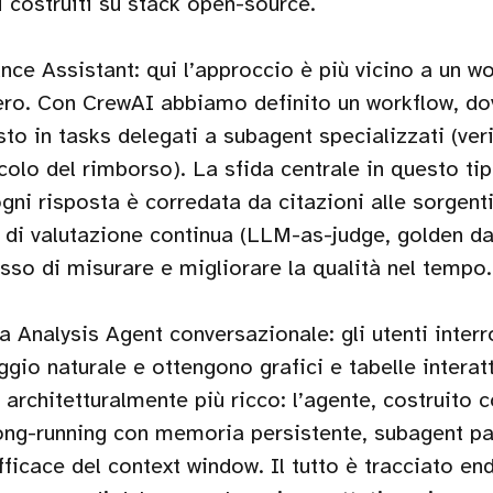
i costruiti su stack open-source.
ance Assistant: qui l’approccio è più vicino a un w
ero. Con CrewAI abbiamo definito un workflow, dov
o in tasks delegati a subagent specializzati (veri
colo del rimborso). La sfida centrale in questo tip
 ogni risposta è corredata da citazioni alle sorgenti
p di valutazione continua (LLM-as-judge, golden d
sso di misurare e migliorare la qualità nel tempo.
a Analysis Agent conversazionale: gli utenti inter
ggio naturale e ottengono grafici e tabelle interat
o architetturalmente più ricco: l’agente, costruito
ong-running con memoria persistente, subagent par
fficace del context window. Il tutto è tracciato e