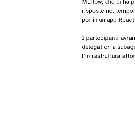
MLflow, che ci ha p
risposte nel tempo.
poi in un’app Reac
I partecipanti avra
delegation a subag
l’infrastruttura at