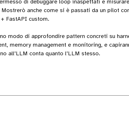
ermesso di debuggare loop inaspettati e misurare 
 Mostrerò anche come si è passati da un pilot con
t + FastAPI custom.
nno modo di approfondire pattern concreti su harn
ent, memory management e monitoring, e capiran
torno all’LLM conta quanto l’LLM stesso.