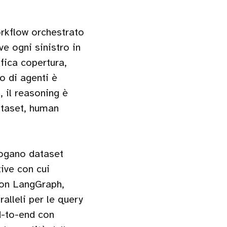
orkflow orchestrato
e ogni sinistro in
fica copertura,
o di agenti è
, il reasoning è
ataset, human
rogano dataset
tive con cui
 con LangGraph,
alleli per le query
nd-to-end con